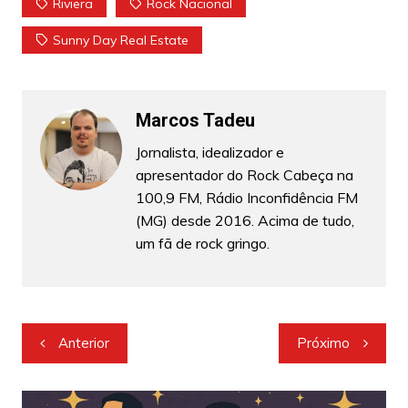
Riviera
Rock Nacional
Sunny Day Real Estate
Marcos Tadeu
Jornalista, idealizador e
apresentador do Rock Cabeça na
100,9 FM, Rádio Inconfidência FM
(MG) desde 2016. Acima de tudo,
um fã de rock gringo.
Navegação
Anterior
Próximo
de
Post