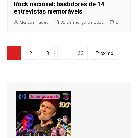
Rock nacional: bastidores de 14
entrevistas memoráveis
Marcos Tadeu
31 de março de 2021
1
Navegação
1
2
3
…
23
Próximo
por
posts