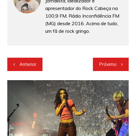
Jornalista, idealizador e
apresentador do Rock Cabeça na
100,9 FM, Rádio Inconfidência FM
(MG) desde 2016. Acima de tudo,
um fã de rock gringo.
Navegação
Anterior
Próximo
de
Post