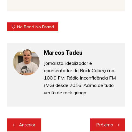
No Band No Brand
Marcos Tadeu
Jornalista, idealizador e
apresentador do Rock Cabeça na
100,9 FM, Rádio Inconfidência FM
(MG) desde 2016. Acima de tudo,
um fã de rock gringo.
Navegação
Anterior
Próximo
de