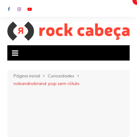
Ir
para
o
conteúdo
Página inicial
Curiosidades
nobandnobrand: pop sem rótulo