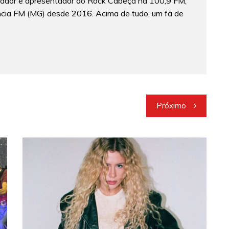
lizador e apresentador do Rock Cabeça na 100,9 FM,
ncia FM (MG) desde 2016. Acima de tudo, um fã de
Próximo