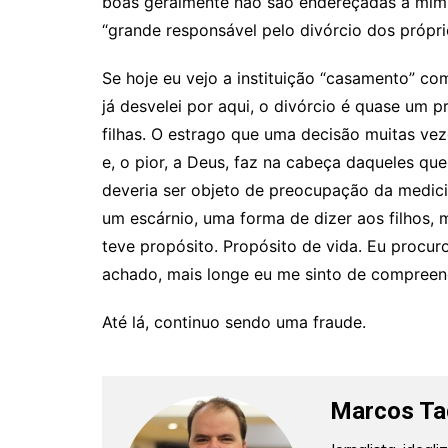
boas geralmente não são endereçadas a mim, 
“grande responsável pelo divórcio dos própri
Se hoje eu vejo a instituição “casamento” co
já desvelei por aqui, o divórcio é quase um 
filhas. O estrago que uma decisão muitas ve
e, o pior, a Deus, faz na cabeça daqueles qu
deveria ser objeto de preocupação da medicin
um escárnio, uma forma de dizer aos filhos, 
teve propósito. Propósito de vida. Eu procur
achado, mais longe eu me sinto de compreen
Até lá, continuo sendo uma fraude.
Marcos Ta