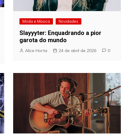
Moda e Música
Novidades
Slayyyter: Enquadrando a pior
garota do mundo
Alice Horta
24 de abril de 2026
0