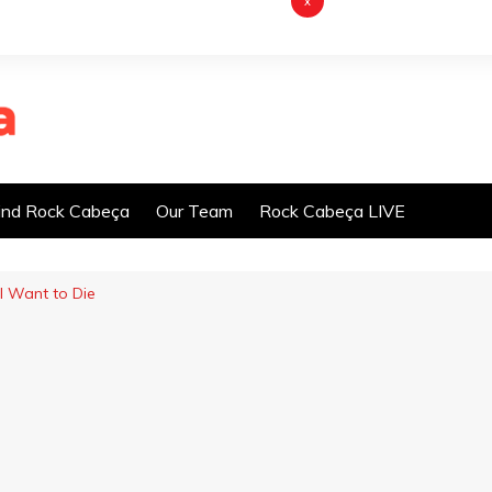
x
nd Rock Cabeça
Our Team
Rock Cabeça LIVE
 I Want to Die