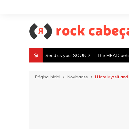
Ir
para
o
conteúdo
Send us your SOUND
The HEAD behi
Página inicial
Novidades
I Hate Myself and