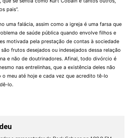
que se sentia como Kurt Cobain e tantos outros,
os pais”.
mo uma falácia, assim como a igreja é uma farsa que
problema de saúde pública quando envolve filhos e
zes motivada pela prestação de contas à sociedade
e são frutos desejados ou indesejados dessa relação
a e não de doutrinadores. Afinal, todo divórcio é
mesmo nas entrelinhas, que a existência deles não
o o meu até hoje e cada vez que acredito tê-lo
dê-lo.
deu