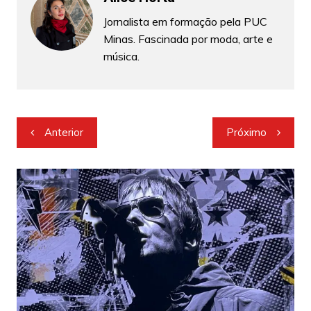
Jornalista em formação pela PUC
Minas. Fascinada por moda, arte e
música.
Navegação
Anterior
Próximo
de
Post