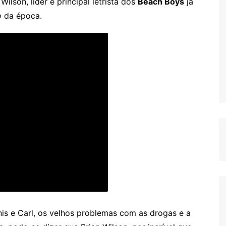
lson, líder e principal letrista dos
Beach Boys
já
o
da época.
nis e Carl, os velhos problemas com as drogas e a