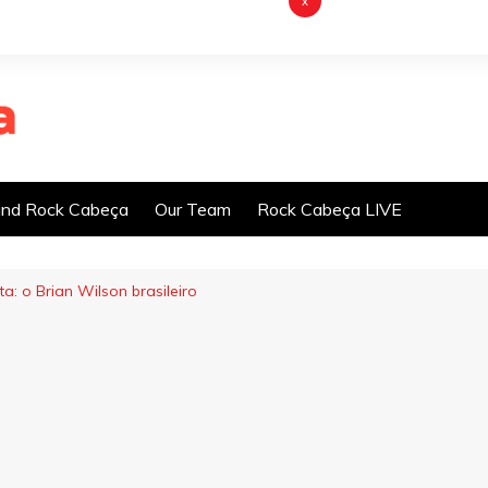
x
nd Rock Cabeça
Our Team
Rock Cabeça LIVE
a: o Brian Wilson brasileiro