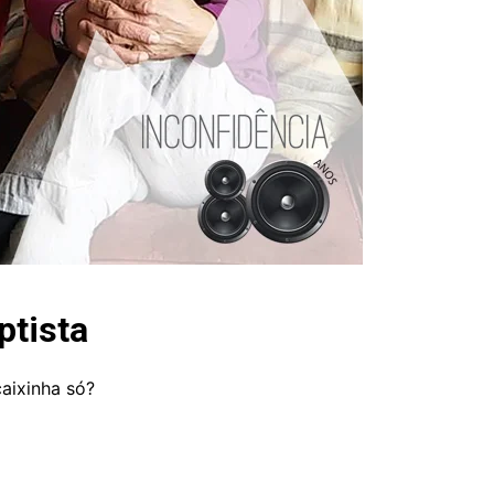
ptista
aixinha só?