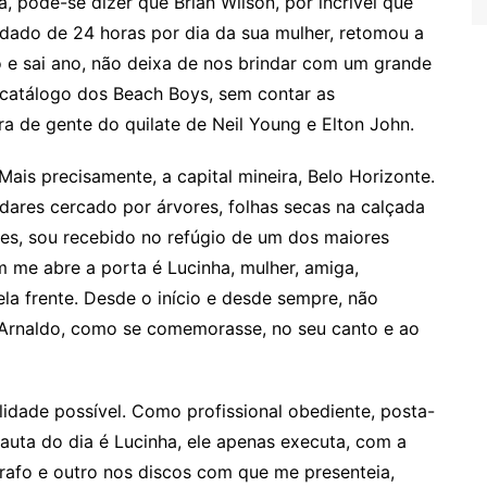
a, pode-se dizer que Brian Wilson, por incrível que
idado de 24 horas por dia da sua mulher, retomou a
no e sai ano, não deixa de nos brindar com um grande
catálogo dos Beach Boys, sem contar as
 de gente do quilate de Neil Young e Elton John.
Mais precisamente, a capital mineira, Belo Horizonte.
ares cercado por árvores, folhas secas na calçada
s, sou recebido no refúgio de um dos maiores
m me abre a porta é Lucinha, mulher, amiga,
ela frente. Desde o início e desde sempre, não
 Arnaldo, como se comemorasse, no seu canto e ao
idade possível. Como profissional obediente, posta-
auta do dia é Lucinha, ele apenas executa, com a
rafo e outro nos discos com que me presenteia,