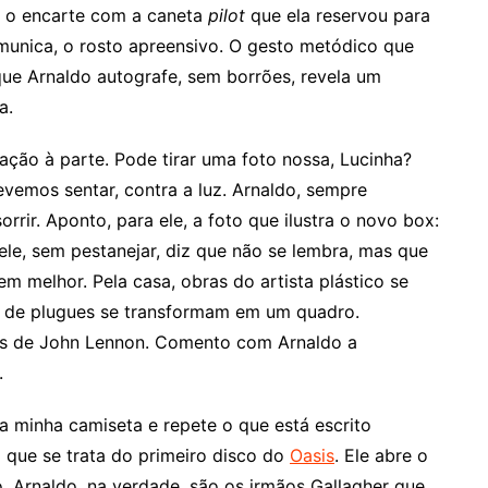
ar o encarte com a caneta
pilot
que ela reservou para
omunica, o rosto apreensivo. O gesto metódico que
que Arnaldo autografe, sem borrões, revela um
a.
ação à parte. Pode tirar uma foto nossa, Lucinha?
evemos sentar, contra a luz. Arnaldo, sempre
rrir. Aponto, para ele, a foto que ilustra o novo box:
le, sem pestanejar, diz que não se lembra, mas que
em melhor. Pela casa, obras do artista plástico se
 de plugues se transformam em um quadro.
as de John Lennon. Comento com Arnaldo a
.
a minha camiseta e repete o que está escrito
o que se trata do primeiro disco do
Oasis
. Ele abre o
o, Arnaldo, na verdade, são os irmãos Gallagher que