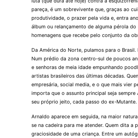
luta (que dura até hoje) contra a esquizofreni
pareça, é um sobrevivente que, graças ao cu
produtividade, o prazer pela vida e, entra a
álbum ou relançamento de alguma pérola do 
homenagens que recebe pelo conjunto da obra
Da América do Norte, pulamos para o Brasil. 
Num prédio da zona centro-sul de poucos and
e senhoras de meia idade empunhando poodle
artistas brasileiros das últimas décadas. Que
empresária, social media, e o que mais vier p
importa que o assunto principal seja sempre
seu próprio jeito, cada passo do ex-Mutante.
Arnaldo aparece em seguida, na maior natural
se na cadeira para me atender. Quem dita a p
graciosidade de uma criança. Entre um autóg