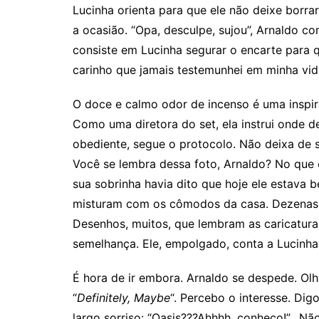
Lucinha orienta para que ele não deixe borr
a ocasião. “Opa, desculpe, sujou”, Arnaldo c
consiste em Lucinha segurar o encarte para 
carinho que jamais testemunhei em minha vid
O doce e calmo odor de incenso é uma inspir
Como uma diretora do set, ela instrui onde d
obediente, segue o protocolo. Não deixa de so
Você se lembra dessa foto, Arnaldo? No que e
sua sobrinha havia dito que hoje ele estava b
misturam com os cômodos da casa. Dezenas
Desenhos, muitos, que lembram as caricatur
semelhança. Ele, empolgado, conta a Lucinha
É hora de ir embora. Arnaldo se despede. Olh
“
Definitely, Maybe
“. Percebo o interesse. Dig
largo sorriso: “Oasis???Ahhhh, conheço!”. Nã