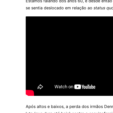
Estamos falando dos anos 60, e desde então Wi
se sentia deslocado em relação ao
status qu
Após altos e baixos, a perda dos irmãos Den