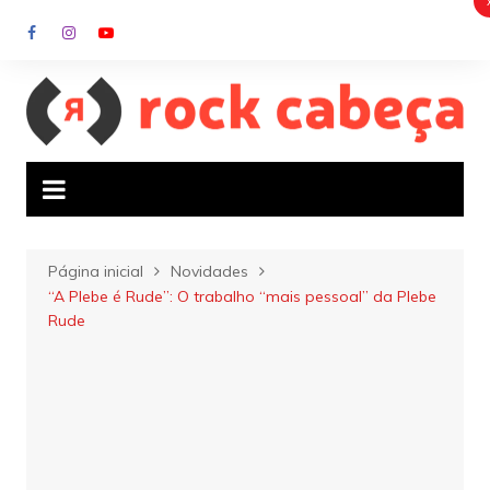
Ir
para
o
conteúdo
Página inicial
Novidades
“A Plebe é Rude”: O trabalho “mais pessoal” da Plebe
Rude