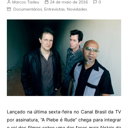
Marcos Tadeu
24 de maio de 2016
0
Documentários
,
Entrevistas
,
Novidades
Lançado na última sexta-feira no Canal Brasil da TV
por assinatura, “A Plebe é Rude” chega para integrar
o rol dos filmes sobre uma das fases mais férteis da