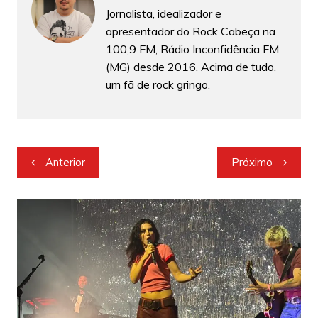
Jornalista, idealizador e
apresentador do Rock Cabeça na
100,9 FM, Rádio Inconfidência FM
(MG) desde 2016. Acima de tudo,
um fã de rock gringo.
Navegação
Anterior
Próximo
de
Post