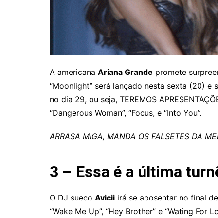
A americana
Ariana Grande
promete surpreen
“Moonlight” será lançado nesta sexta (20) e 
no dia 29, ou seja, TEREMOS APRESENTAÇÕ
“Dangerous Woman”, “Focus, e “Into You”.
ARRASA MIGA, MANDA OS FALSETES DA ME
3 – Essa é a última turn
O DJ sueco
Avicii
irá se aposentar no final d
“Wake Me Up”, “Hey Brother” e “Wating For Lo