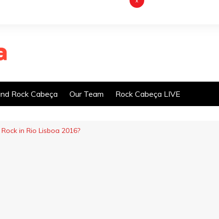
x
nd Rock Cabeça
Our Team
Rock Cabeça LIVE
Rock in Rio Lisboa 2016?