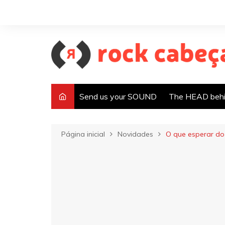
Ir
para
o
conteúdo
Send us your SOUND
The HEAD behi
Página inicial
Novidades
O que esperar do 