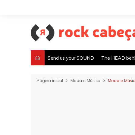
Ir
para
o
conteúdo
Send us your SOUND
The HEAD behi
Página inicial
Moda e Música
Moda e Músic