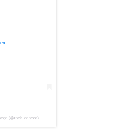
ram
beça (@rock_cabeca)