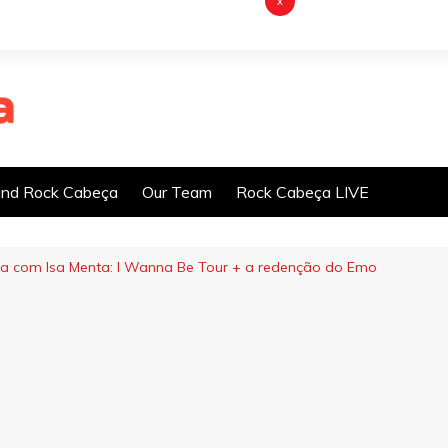
x
nd Rock Cabeça
Our Team
Rock Cabeça LIVE
a com Isa Menta: I Wanna Be Tour + a redenção do Emo