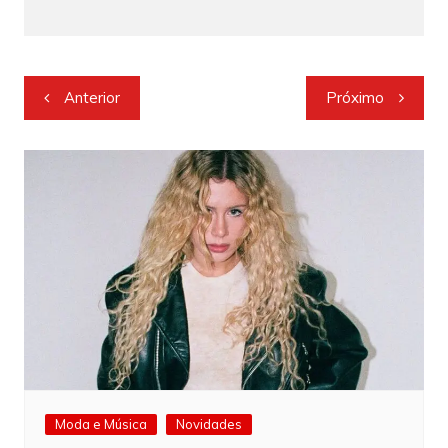
Navegação
Anterior
Próximo
de
Post
Moda e Música
Novidades