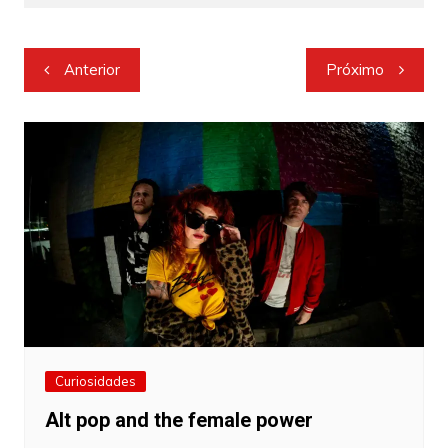
Navegação
Anterior
Próximo
de
Post
Curiosidades
Alt pop and the female power