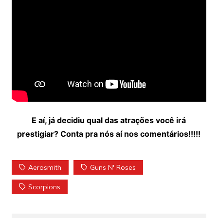
E aí, já decidiu qual das atrações você irá
prestigiar? Conta pra nós aí nos comentários!!!!!
Aerosmith
Guns N' Roses
Scorpions