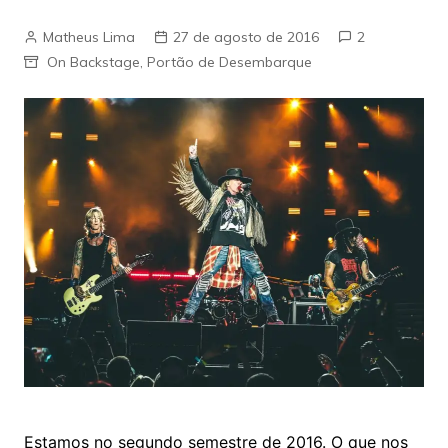
Matheus Lima
27 de agosto de 2016
2
On Backstage
,
Portão de Desembarque
Estamos no segundo semestre de 2016. O que nos