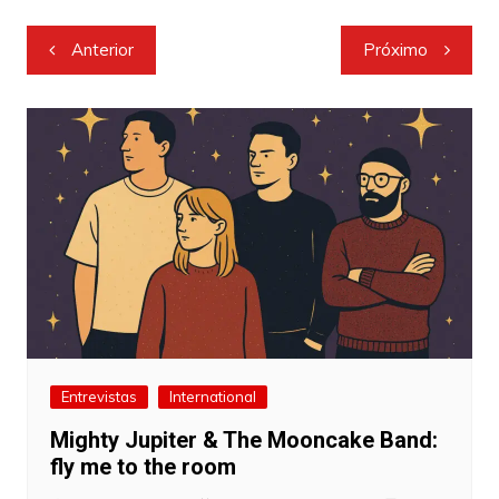
Navegação
Anterior
Próximo
de
Post
Entrevistas
International
Mighty Jupiter & The Mooncake Band:
fly me to the room