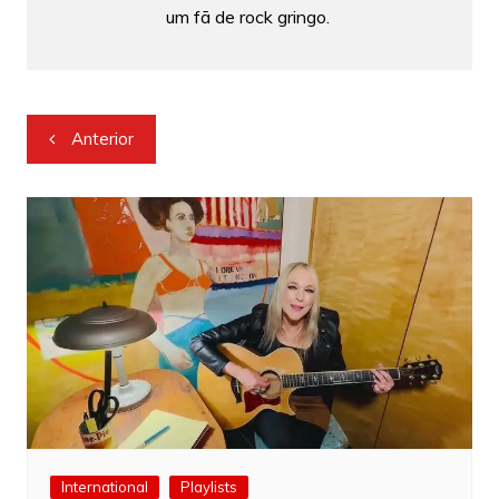
um fã de rock gringo.
Navegação
Anterior
de
Post
International
Playlists