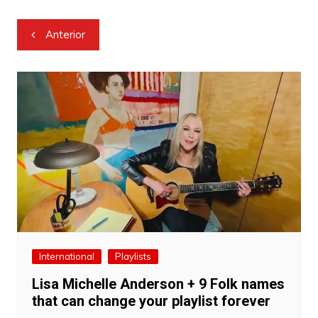
Navegação
Anterior
de
Post
International
Playlists
Lisa Michelle Anderson + 9 Folk names
that can change your playlist forever