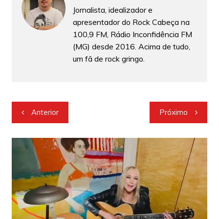
Jornalista, idealizador e
apresentador do Rock Cabeça na
100,9 FM, Rádio Inconfidência FM
(MG) desde 2016. Acima de tudo,
um fã de rock gringo.
Navegação
Anterior
Próximo
de
Post