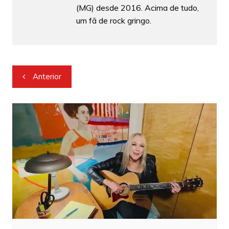
(MG) desde 2016. Acima de tudo,
um fã de rock gringo.
Navegação
Anterior
de
Post