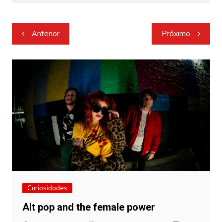
Navegação
Anterior
Próximo
de
Post
Curiosidades
Alt pop and the female power