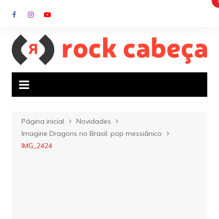
Ir
para
o
conteúdo
Página inicial
Novidades
Imagine Dragons no Brasil: pop messiânico
IMG_2424