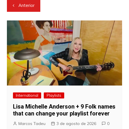
Navegação
Anterior
de
Post
International
Playlists
Lisa Michelle Anderson + 9 Folk names
that can change your playlist forever
Marcos Tadeu
3 de agosto de 2026
0