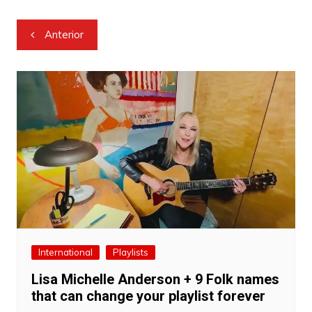
Navegação
Anterior
de
Post
International
Playlists
Lisa Michelle Anderson + 9 Folk names
that can change your playlist forever