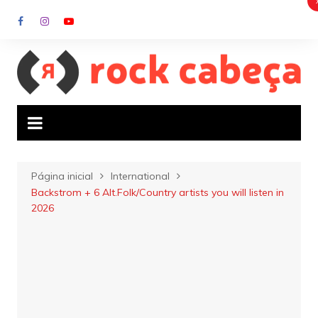
Ir
para
o
conteúdo
Página inicial
International
Backstrom + 6 Alt.Folk/Country artists you will listen in
2026