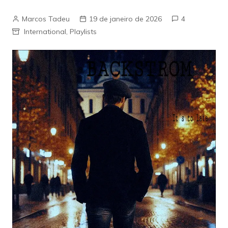
Marcos Tadeu
19 de janeiro de 2026
4
International
,
Playlists