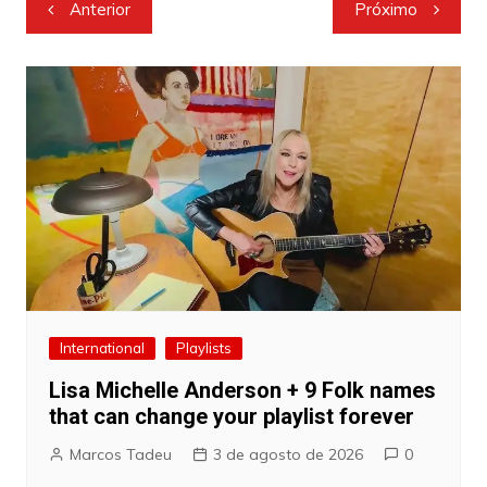
Navegação
Anterior
Próximo
de
Post
International
Playlists
Lisa Michelle Anderson + 9 Folk names
that can change your playlist forever
Marcos Tadeu
3 de agosto de 2026
0