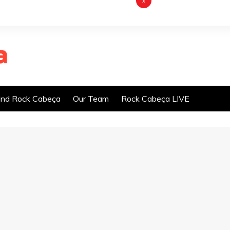
x
nd Rock Cabeça
Our Team
Rock Cabeça LIVE