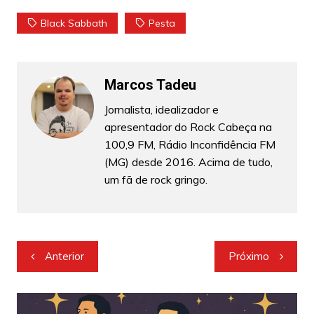
Black Sabbath
Pesta
Marcos Tadeu
Jornalista, idealizador e
apresentador do Rock Cabeça na
100,9 FM, Rádio Inconfidência FM
(MG) desde 2016. Acima de tudo,
um fã de rock gringo.
Navegação
Anterior
Próximo
de
Post