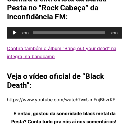
Pesta no “Rock Cabeça” da
Inconfidência FM:
Tocador
00:00
00:00
de
áudio
Confira também o álbum “Bring out your dead” na
íntegra, no bandcamp
Veja o vídeo oficial de “Black
Death”:
https://www.youtube.com/watch?v=UmFnjBhvrKE
E então, gostou da sonoridade black metal da
Pesta? Conta tudo pra nós aí nos comentários!