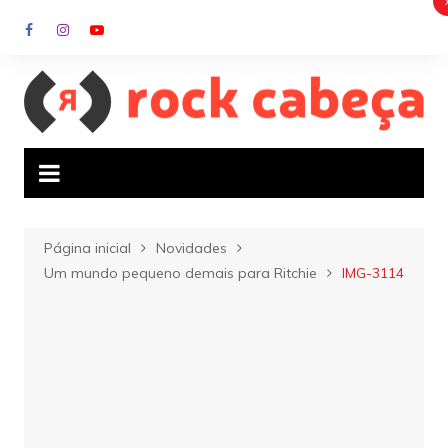
Ir
para
o
conteúdo
Página inicial
Novidades
Um mundo pequeno demais para Ritchie
IMG-3114