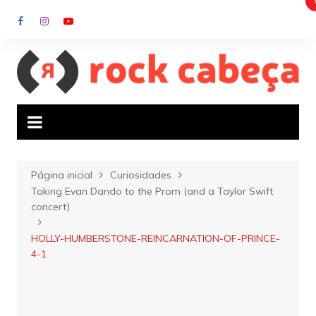
Ir
para
o
conteúdo
Página inicial
Curiosidades
Taking Evan Dando to the Prom (and a Taylor Swift
concert)
HOLLY-HUMBERSTONE-REINCARNATION-OF-PRINCE-
4-1