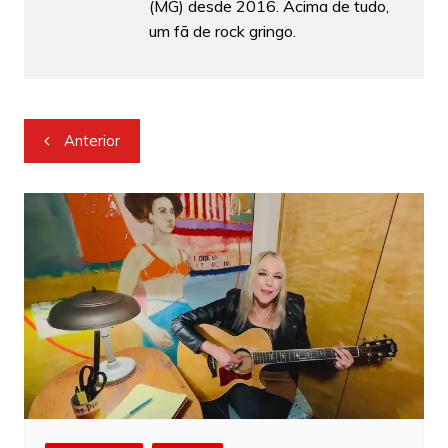
(MG) desde 2016. Acima de tudo,
um fã de rock gringo.
Navegação
Anterior
de
Post