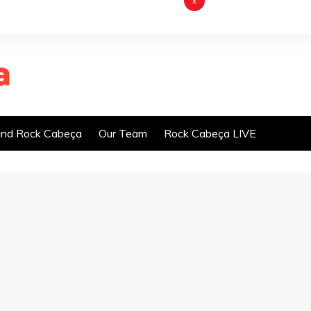
x
nd Rock Cabeça
Our Team
Rock Cabeça LIVE