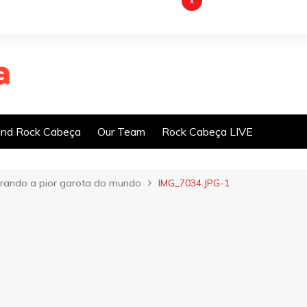
x
nd Rock Cabeça
Our Team
Rock Cabeça LIVE
drando a pior garota do mundo
IMG_7034.JPG-1