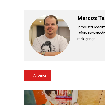
Marcos Ta
Jornalista, idea
Rádio Inconfidê
rock gringo.
Navegação
Anterior
de
Post