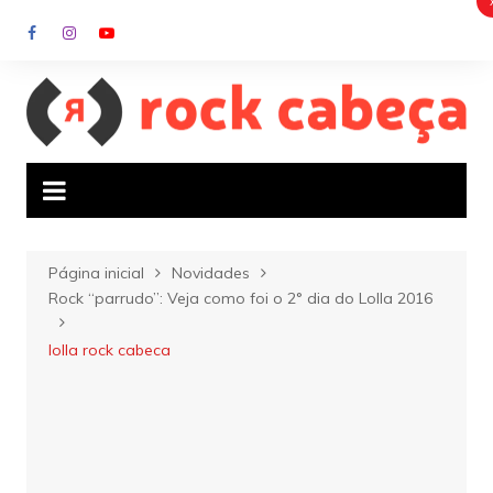
Ir
para
o
conteúdo
Página inicial
Novidades
Rock “parrudo”: Veja como foi o 2° dia do Lolla 2016
lolla rock cabeca