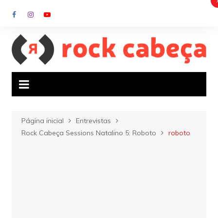
Ir
para
o
conteúdo
Página inicial
Entrevistas
Rock Cabeça Sessions Natalino 5: Roboto
roboto