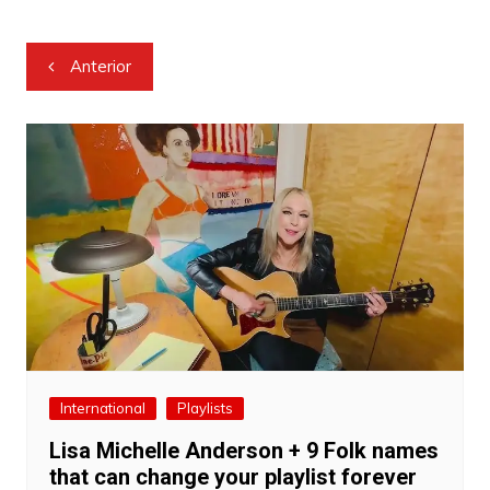
Navegação
Anterior
de
Post
International
Playlists
Lisa Michelle Anderson + 9 Folk names
that can change your playlist forever