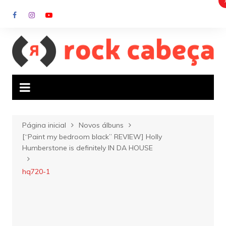
Ir
para
o
conteúdo
Página inicial
Novos álbuns
[“Paint my bedroom black” REVIEW] Holly
Humberstone is definitely IN DA HOUSE
hq720-1