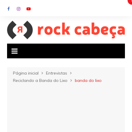
Ir
para
o
conteúdo
Página inicial
Entrevistas
Reciclando a Banda do Lixo
banda do lixo