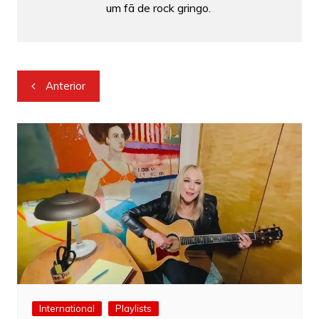
um fã de rock gringo.
Navegação
Anterior
de
Post
International
Playlists