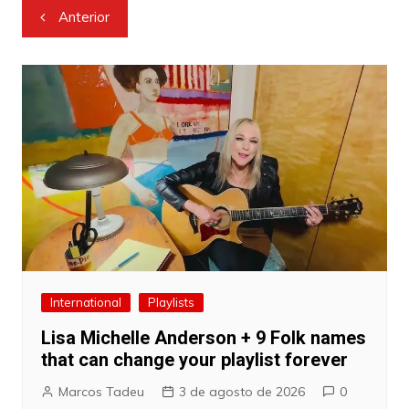
Navegação
Anterior
de
Post
International
Playlists
Lisa Michelle Anderson + 9 Folk names
that can change your playlist forever
Marcos Tadeu
3 de agosto de 2026
0