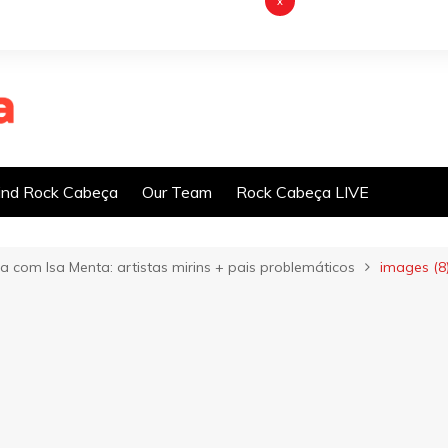
x
nd Rock Cabeça
Our Team
Rock Cabeça LIVE
 com Isa Menta: artistas mirins + pais problemáticos
images (8