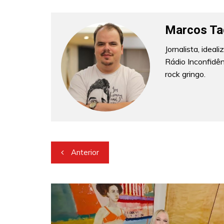
Marcos Ta
Jornalista, idea
Rádio Inconfidê
rock gringo.
Navegação
Anterior
de
Post