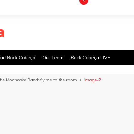
x
nd Rock Cabeça
Our Team
Rock Cabeça LIVE
 The Mooncake Band: fly me to the room
image-2