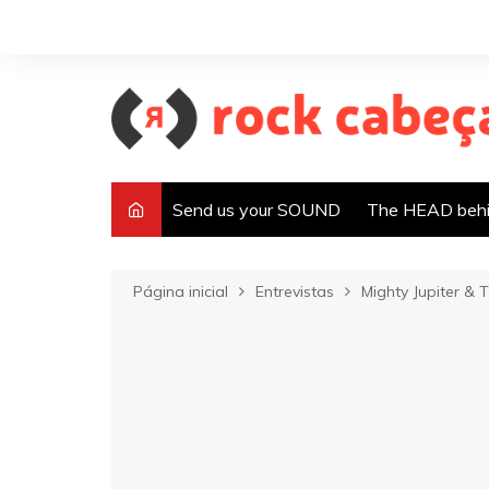
Ir
para
o
conteúdo
Send us your SOUND
The HEAD behi
Página inicial
Entrevistas
Mighty Jupiter &