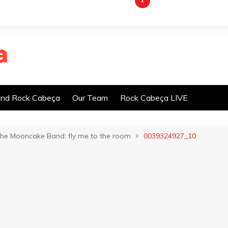
x
nd Rock Cabeça
Our Team
Rock Cabeça LIVE
 The Mooncake Band: fly me to the room
0039324927_10