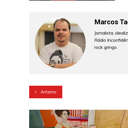
Marcos Ta
Jornalista, idea
Rádio Inconfidê
rock gringo.
Navegação
Anterior
de
Post