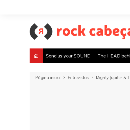
Ir
para
o
conteúdo
Send us your SOUND
The HEAD behi
Página inicial
Entrevistas
Mighty Jupiter &