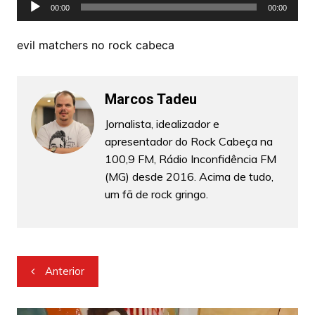
Tocador
00:00
00:00
de
áudio
evil matchers no rock cabeca
Marcos Tadeu
Jornalista, idealizador e
apresentador do Rock Cabeça na
100,9 FM, Rádio Inconfidência FM
(MG) desde 2016. Acima de tudo,
um fã de rock gringo.
Navegação
Anterior
de
Post