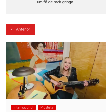
um fã de rock gringo.
Navegação
Anterior
de
Post
International
Playlists