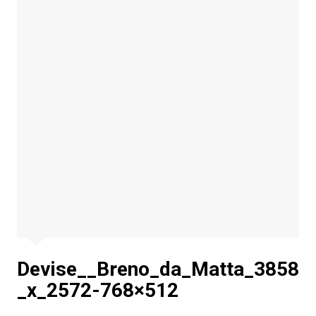
Devise__Breno_da_Matta_3858
_x_2572-768×512