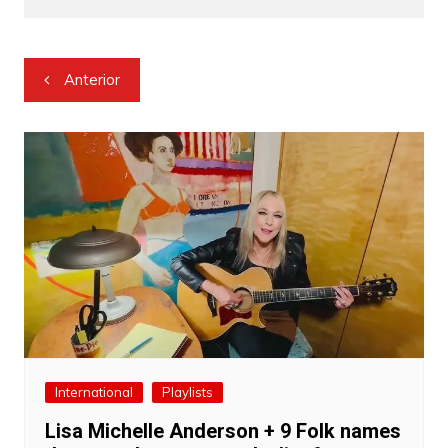
Navegação
Anterior
de
Post
International
Playlists
Lisa Michelle Anderson + 9 Folk names