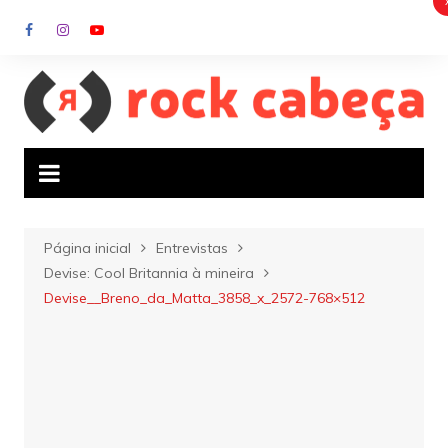
Ir
para
o
conteúdo
Página inicial
Entrevistas
Devise: Cool Britannia à mineira
Devise__Breno_da_Matta_3858_x_2572-768×512