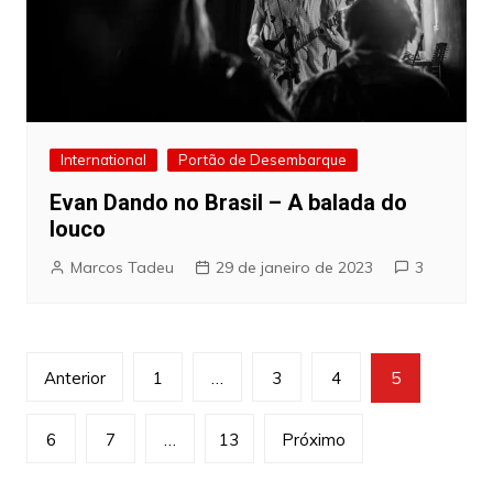
International
Portão de Desembarque
Evan Dando no Brasil – A balada do
louco
Marcos Tadeu
29 de janeiro de 2023
3
Navegação
Anterior
1
…
3
4
5
por
posts
6
7
…
13
Próximo