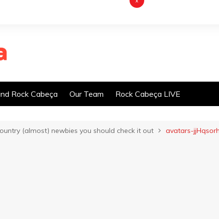
x
nd Rock Cabeça
Our Team
Rock Cabeça LIVE
Country (almost) newbies you should check it out
avatars-jjHqsor