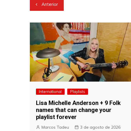
Navegação
Anterior
de
Post
International
Playlists
Lisa Michelle Anderson + 9 Folk
names that can change your
playlist forever
Marcos Tadeu
3 de agosto de 2026