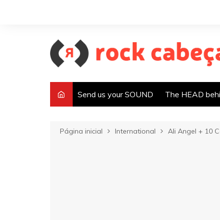
Ir
para
o
conteúdo
Send us your SOUND
The HEAD behi
Página inicial
International
Ali Angel + 10 