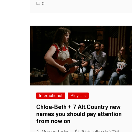
0
International
Playlists
Chloe-Beth + 7 Alt.Country new
names you should pay attention
from now on
Marcos Tadeu
20 de julho de 2026