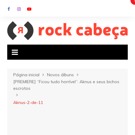
Ir
para
o
conteúdo
Página inicial
Novos álbuns
[PREMIERE] “Ficou tudo horrível”: Aknus e seus bichos
escrotos
Aknus-2-de-11