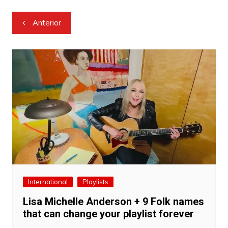
Navegação
Anterior
de
Post
International
Playlists
Lisa Michelle Anderson + 9 Folk names
that can change your playlist forever