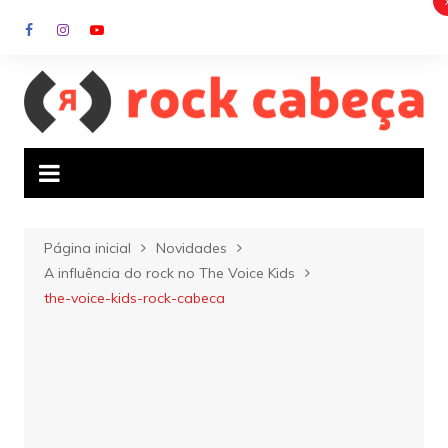
Ir
para
o
conteúdo
Página inicial
Novidades
A influência do rock no The Voice Kids
the-voice-kids-rock-cabeca