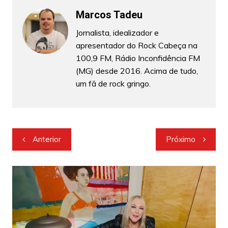
Marcos Tadeu
Jornalista, idealizador e
apresentador do Rock Cabeça na
100,9 FM, Rádio Inconfidência FM
(MG) desde 2016. Acima de tudo,
um fã de rock gringo.
Navegação
Anterior
Próximo
de
Post