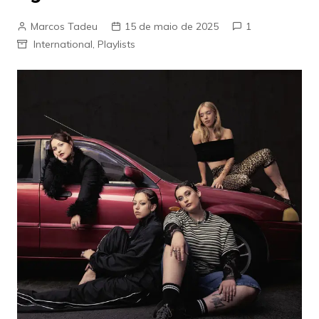
Marcos Tadeu
15 de maio de 2025
1
International
,
Playlists