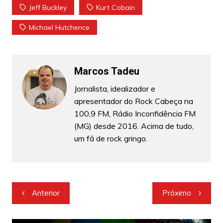
Jeff Buckley
Kurt Cobain
Michael Hutchence
Marcos Tadeu
Jornalista, idealizador e
apresentador do Rock Cabeça na
100,9 FM, Rádio Inconfidência FM
(MG) desde 2016. Acima de tudo,
um fã de rock gringo.
Navegação
Anterior
Próximo
de
Post