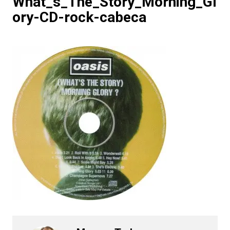
What_s_The_Story_Morning_Gl
ory-CD-rock-cabeca