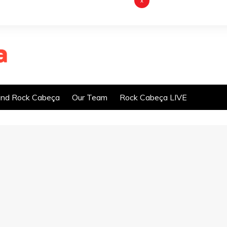
x
nd Rock Cabeça
Our Team
Rock Cabeça LIVE