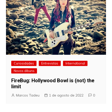
Curiosidades
Entrevistas
International
Novos álbuns
FireBug: Hollywood Bowl is (not) the
limit
Marcos Tadeu
1 de agosto de 2022
0