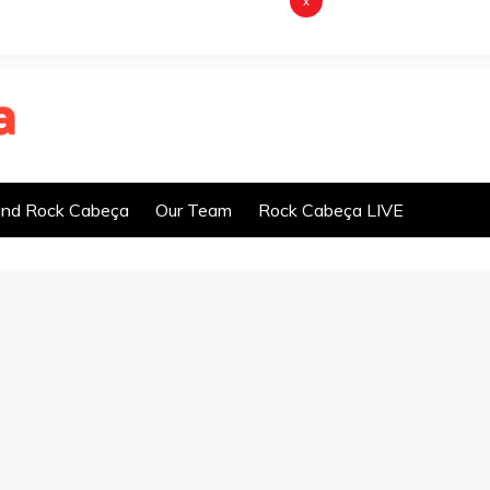
x
nd Rock Cabeça
Our Team
Rock Cabeça LIVE